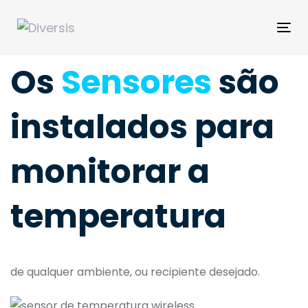
Skip
Skip
links
to
Tog
primary
nav
navigation
Os
Sensores
são
Skip
to
instalados para
content
monitorar a
temperatura
de qualquer ambiente, ou recipiente desejado.